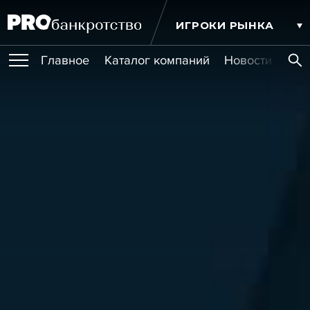
ИГРОКИ РЫНКА
Главное
Каталог компаний
Новости комп
ПУБЛИКАЦИИ
Публикации
МЕРОПРИЯТИЯ
Новости
Статьи
Эксперт PRO
Интервью
Крупные банкротства
Сюжеты
ОБУЧЕНИЯ
Мероприятия
Обучения
Онлайн-обучения
Книги
УСЛУГИ
Игроки рынка
Компании
Персоны
Кейсы
СЕРВИСЫ
Услуги
Услуги
РЕЙТИНГИ