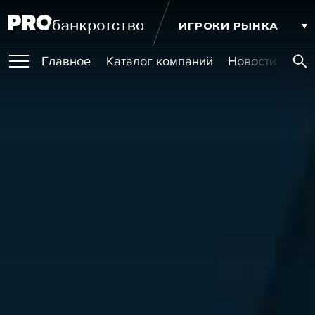
ИГРОКИ РЫНКА
Главное
Каталог компаний
Новости комп
ПУБЛИКАЦИИ
Публикации
МЕРОПРИЯТИЯ
Новости
Статьи
Эксперт PRO
Интервью
Крупные банкротства
Сюжеты
ОБУЧЕНИЯ
Мероприятия
Обучения
Онлайн-обучения
Книги
УСЛУГИ
Игроки рынка
Компании
Персоны
Кейсы
СЕРВИСЫ
Услуги
Услуги
РЕЙТИНГИ