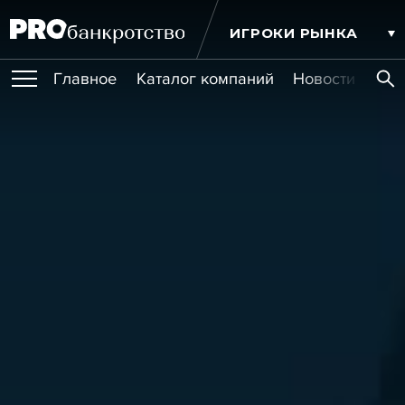
ИГРОКИ РЫНКА
Главное
Каталог компаний
Новости комп
ПУБЛИКАЦИИ
Публикации
МЕРОПРИЯТИЯ
Новости
Статьи
Эксперт PRO
Интервью
Крупные банкротства
Сюжеты
ОБУЧЕНИЯ
Мероприятия
Обучения
Онлайн-обучения
Книги
УСЛУГИ
Игроки рынка
Компании
Персоны
Кейсы
СЕРВИСЫ
Услуги
Услуги
РЕЙТИНГИ