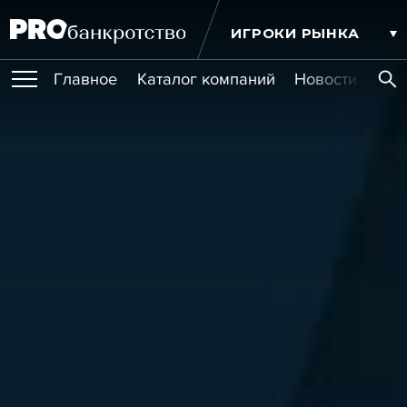
ИГРОКИ РЫНКА
Главное
Каталог компаний
Новости комп
ПУБЛИКАЦИИ
Публикации
МЕРОПРИЯТИЯ
Новости
Статьи
Эксперт PRO
Интервью
Крупные банкротства
Сюжеты
ОБУЧЕНИЯ
Мероприятия
Обучения
Онлайн-обучения
Книги
УСЛУГИ
Игроки рынка
Компании
Персоны
Кейсы
СЕРВИСЫ
Услуги
Услуги
РЕЙТИНГИ