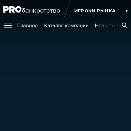
ИГРОКИ РЫНКА
Главное
Каталог компаний
Новости комп
ПУБЛИКАЦИИ
Публикации
МЕРОПРИЯТИЯ
Новости
Статьи
Эксперт PRO
Интервью
Крупные банкротства
Сюжеты
ОБУЧЕНИЯ
Мероприятия
Обучения
Онлайн-обучения
Книги
УСЛУГИ
Игроки рынка
Компании
Персоны
Кейсы
СЕРВИСЫ
Услуги
Услуги
РЕЙТИНГИ