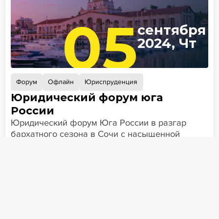
05
сентября
2024, Чт
Форум
Офлайн
Юриспруденция
Юридический форум юга
России
Юридический форум Юга России в разгар
бархатного сезона в Сочи с насыщенной
неформальной программой и острыми
юридическими вопросами в рамках делового
дня
Отель Grand Karat Sochi
Сочи, ул. Орджоникидзе, д. 17
05.09.24 — 07.09.24