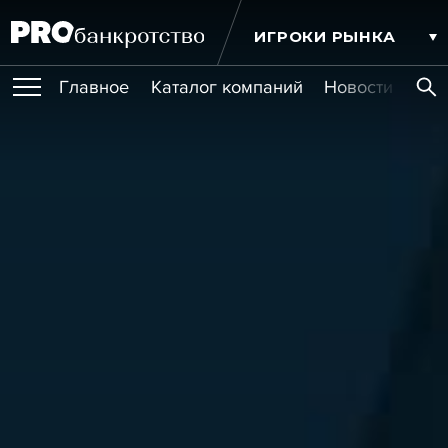
ИГРОКИ РЫНКА
Главное
Каталог компаний
Новости комп
ПУБЛИКАЦИИ
Публикации
МЕРОПРИЯТИЯ
Новости
Статьи
Эксперт PRO
Интервью
Крупные банкротства
Сюжеты
ОБУЧЕНИЯ
Мероприятия
Обучения
Онлайн-обучения
Книги
УСЛУГИ
Игроки рынка
Компании
Персоны
Кейсы
СЕРВИСЫ
Услуги
Услуги
РЕЙТИНГИ