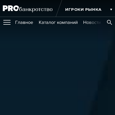
ИГРОКИ РЫНКА
Главное
Каталог компаний
Новости комп
ПУБЛИКАЦИИ
Публикации
МЕРОПРИЯТИЯ
Новости
Статьи
Эксперт PRO
Интервью
Крупные банкротства
Сюжеты
ОБУЧЕНИЯ
Мероприятия
Обучения
Онлайн-обучения
Книги
УСЛУГИ
Игроки рынка
Компании
Персоны
Кейсы
СЕРВИСЫ
Услуги
Услуги
РЕЙТИНГИ