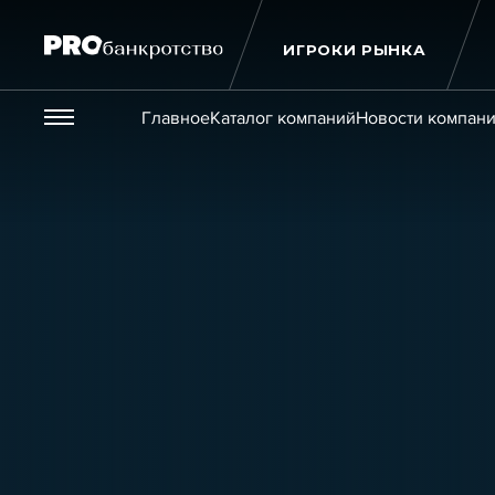
ИГРОКИ РЫНКА
Везде
Главное
Каталог компаний
Новости компан
Публикации
Новости
Статьи
Эксперт PRO
Интервью
Крупн
Мероприятия
Обучения
Онлайн-обучения
К
Игроки рынка
Компании
Персоны
Кейсы
Услуги
Услуги