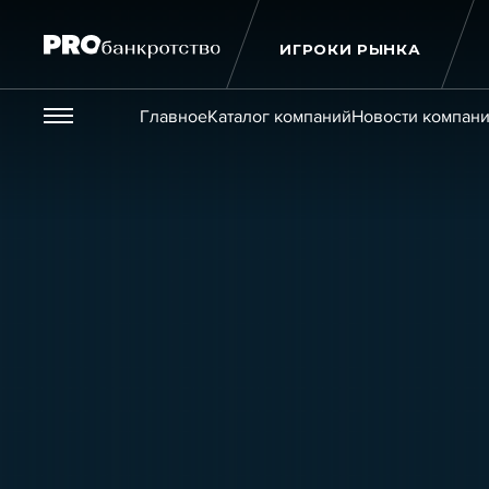
ИГРОКИ РЫНКА
Везде
Главное
Каталог компаний
Новости компан
Публикации
Новости
Статьи
Эксперт PRO
Интервью
Крупн
Мероприятия
Обучения
Онлайн-обучения
К
Игроки рынка
Компании
Персоны
Кейсы
Услуги
Услуги