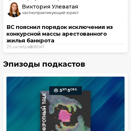
Виктория Улеватая
частнопрактикующий юрист
ВС пояснил порядок исключения из
конкурсной массы арестованного
жилья банкрота
25 октября
18047
Эпизоды подкастов
эп.
сез.
3
5