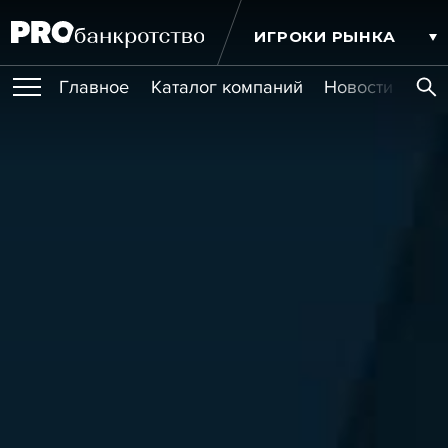
ИГРОКИ РЫНКА
Главное
Каталог компаний
Новости комп
ПУБЛИКАЦИИ
Публикации
МЕРОПРИЯТИЯ
Новости
Статьи
Эксперт PRO
Интервью
Крупные банкротства
Сюжеты
ОБУЧЕНИЯ
Мероприятия
Обучения
Онлайн-обучения
Книги
УСЛУГИ
Игроки рынка
Компании
Персоны
Кейсы
СЕРВИСЫ
Услуги
Услуги
РЕЙТИНГИ