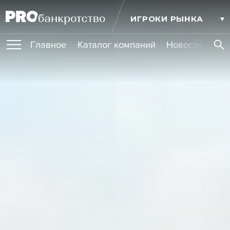
ИГРОКИ РЫНКА
Главное
Каталог компаний
Новости комп
ПУБЛИКАЦИИ
Публикации
МЕРОПРИЯТИЯ
Новости
Статьи
Эксперт PRO
Интервью
Крупные банкротства
Сюжеты
ОБУЧЕНИЯ
Мероприятия
Обучения
Онлайн-обучения
Книги
УСЛУГИ
Игроки рынка
Компании
Персоны
Кейсы
СЕРВИСЫ
Услуги
Услуги
РЕЙТИНГИ