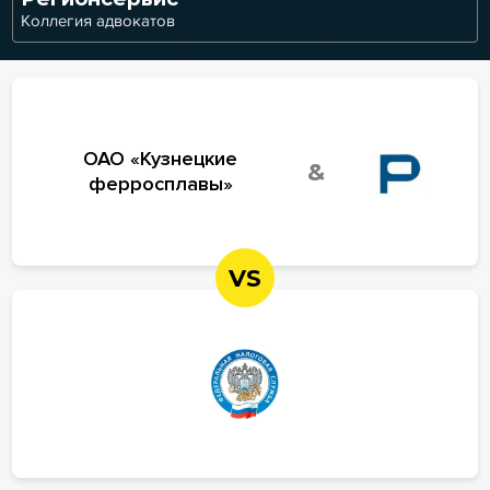
Коллегия адвокатов
ОАО «Кузнецкие
&
ферросплавы»
VS