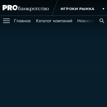
ИГРОКИ РЫНКА
Главное
Каталог компаний
Новости комп
ПУБЛИКАЦИИ
Публикации
МЕРОПРИЯТИЯ
Новости
Статьи
Эксперт PRO
Интервью
Крупные банкротства
Сюжеты
ОБУЧЕНИЯ
Мероприятия
Обучения
Онлайн-обучения
Книги
УСЛУГИ
Игроки рынка
Компании
Персоны
Кейсы
СЕРВИСЫ
Услуги
Услуги
РЕЙТИНГИ