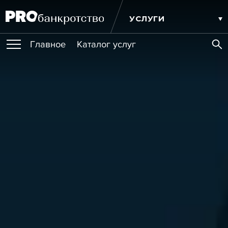
УСЛУГИ
Главное
Каталог услуг
ПУБЛИКАЦИИ
Публикации
МЕРОПРИЯТИЯ
Новости
Статьи
Эксперт PRO
Интервью
Крупные банкротства
Сюжеты
ОБУЧЕНИЯ
Мероприятия
Обучения
Онлайн-обучения
Книги
ИГРОКИ РЫНКА
Игроки рынка
Компании
Персоны
Кейсы
СЕРВИСЫ
Услуги
Услуги
РЕЙТИНГИ