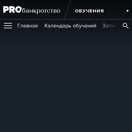
ОБУЧЕНИЯ
Главное
Календарь обучений
Записи обу
ПУБЛИКАЦИИ
Публикации
МЕРОПРИЯТИЯ
Новости
Статьи
Эксперт PRO
Интервью
Крупные банкротства
Сюжеты
ИГРОКИ РЫНКА
Мероприятия
Обучения
Онлайн-обучения
Книги
УСЛУГИ
Игроки рынка
Компании
Персоны
Кейсы
СЕРВИСЫ
Услуги
Услуги
РЕЙТИНГИ