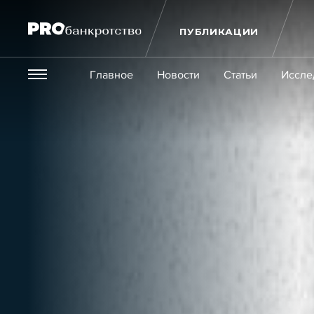
ПУБЛИКАЦИИ
Везде
Главное
Новости
Статьи
Иссле
Экономика и бизнес
Закон
Публикации
Новости
Статьи
Эксперт PRO
Интервью
Крупн
Мероприятия
Обучения
Онлайн-обучения
К
Игроки рынка
Компании
Персоны
Кейсы
Услуги
Услуги