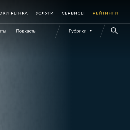
ОКИ РЫНКА
УСЛУГИ
СЕРВИСЫ
РЕЙТИНГИ
еты
Подкасты
Рубрики
е банкротства
Публикации