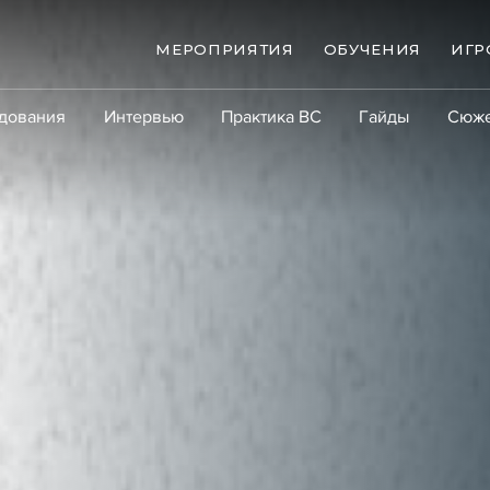
МЕРОПРИЯТИЯ
ОБУЧЕНИЯ
ИГР
дования
Интервью
Практика ВС
Гайды
Сюж
Практика
Сообщество
Эксперт PRO
Крупны
ые банкротства
Сюжеты
ниги