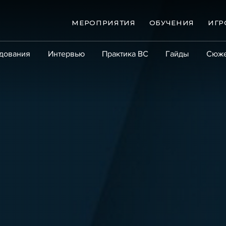
МЕРОПРИЯТИЯ
ОБУЧЕНИЯ
ИГР
дования
Интервью
Практика ВС
Гайды
Сюж
Практика
Сообщество
Эксперт PRO
Крупны
ые банкротства
Сюжеты
ниги