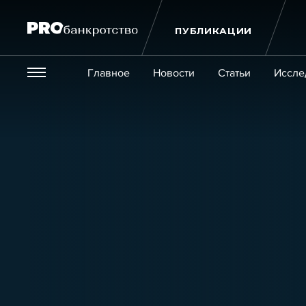
ПУБЛИКАЦИИ
Везде
Главное
Новости
Статьи
Иссле
Экономика и бизнес
Закон
Публикации
Новости
Статьи
Эксперт PRO
Интервью
Крупн
Мероприятия
Обучения
Онлайн-обучения
К
Игроки рынка
Компании
Персоны
Кейсы
Услуги
Услуги