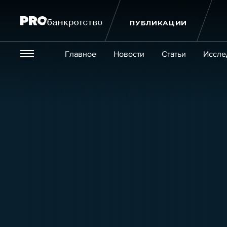
ПУБЛИКАЦИИ
Везде
Главное
Новости
Статьи
Иссле
Экономика и бизнес
Закон
Публикации
Новости
Статьи
Эксперт PRO
Интервью
Крупн
Мероприятия
Обучения
Онлайн-обучения
К
Игроки рынка
Компании
Персоны
Кейсы
Услуги
Услуги