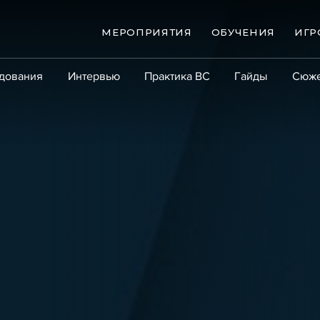
МЕРОПРИЯТИЯ
ОБУЧЕНИЯ
ИГР
дования
Интервью
Практика ВС
Гайды
Сюж
Практика
Сообщество
Эксперт PRO
Крупны
ые банкротства
Сюжеты
ниги