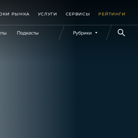
ОКИ РЫНКА
УСЛУГИ
СЕРВИСЫ
РЕЙТИНГИ
еты
Подкасты
Рубрики
е банкротства
Публикации