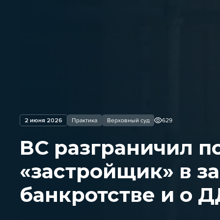
2 июня 2026
Практика
Верховный суд
629
ВС разграничил п
«застройщик» в за
банкротстве и о 