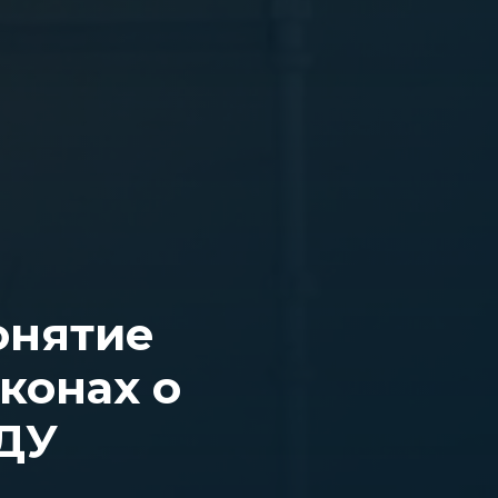
онятие
конах о
ДДУ