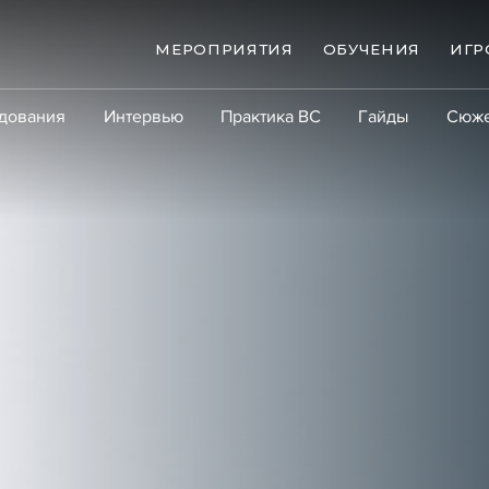
МЕРОПРИЯТИЯ
ОБУЧЕНИЯ
ИГР
дования
Интервью
Практика ВС
Гайды
Сюж
Практика
Сообщество
Эксперт PRO
Крупны
ые банкротства
Сюжеты
ниги