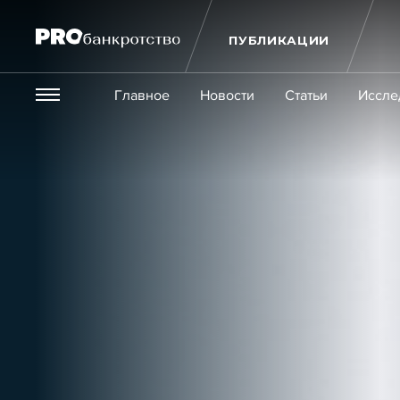
ПУБЛИКАЦИИ
Везде
Главное
Новости
Статьи
Иссле
Экономика и бизнес
Закон
Публикации
Новости
Статьи
Эксперт PRO
Интервью
Крупн
Мероприятия
Обучения
Онлайн-обучения
К
Игроки рынка
Компании
Персоны
Кейсы
Услуги
Услуги