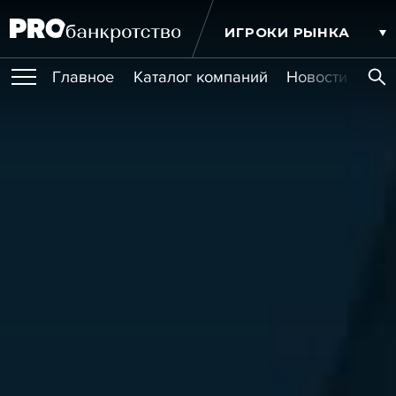
ИГРОКИ РЫНКА
Главное
Каталог компаний
Новости комп
ПУБЛИКАЦИИ
Публикации
МЕРОПРИЯТИЯ
Новости
Статьи
Эксперт PRO
Интервью
Крупные банкротства
Сюжеты
ОБУЧЕНИЯ
Мероприятия
Обучения
Онлайн-обучения
Книги
УСЛУГИ
Игроки рынка
Компании
Персоны
Кейсы
СЕРВИСЫ
Услуги
Услуги
РЕЙТИНГИ