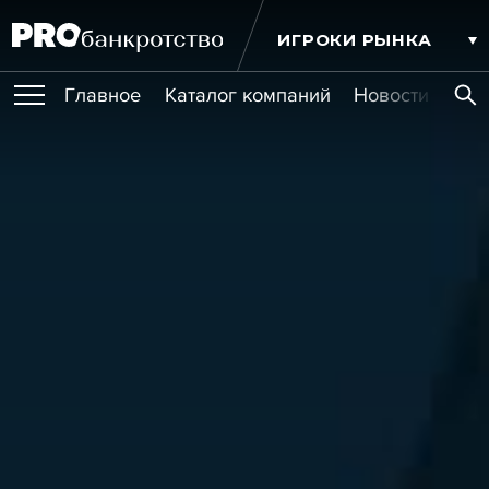
ИГРОКИ РЫНКА
Главное
Каталог компаний
Новости комп
ПУБЛИКАЦИИ
Публикации
МЕРОПРИЯТИЯ
Новости
Статьи
Эксперт PRO
Интервью
Крупные банкротства
Сюжеты
ОБУЧЕНИЯ
Мероприятия
Обучения
Онлайн-обучения
Книги
УСЛУГИ
Игроки рынка
Компании
Персоны
Кейсы
СЕРВИСЫ
Услуги
Услуги
РЕЙТИНГИ