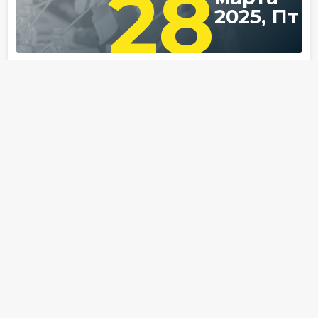
28
2025, Пт
Форум
Офлайн
Банкротство
Заседание «Банкротного клуба»
в Нижнем Новгороде
Регулярное заседание «Банкротного клуба»
для обсуждения актуальных юридических
вопросов банкротства
Отель Sheraton Nizhny Novgorod
Kremlin
Нижний Новгород, пл. Театральная, д. 1
28.03.2025
13:00 — 19:00