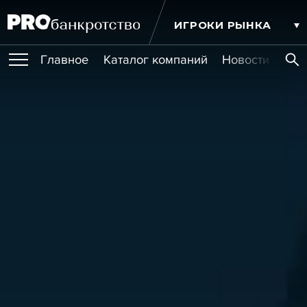
ИГРОКИ РЫНКА
Главное
Каталог компаний
Новости комп
ПУБЛИКАЦИИ
Публикации
МЕРОПРИЯТИЯ
Новости
Статьи
Эксперт PRO
Интервью
Крупные банкротства
Сюжеты
ОБУЧЕНИЯ
Мероприятия
Обучения
Онлайн-обучения
Книги
УСЛУГИ
Игроки рынка
Компании
Персоны
Кейсы
СЕРВИСЫ
Услуги
Услуги
РЕЙТИНГИ