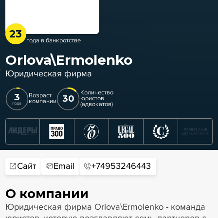
23
года в банкротстве
Orlova\Ermolenko
Юридическая фирма
Количество
3
Возраст
30
юристов
компании
(адвокатов)
года
Сайт
Email
+74953246443
О компании
Юридическая фирма Orlova\Ermolenko - команда