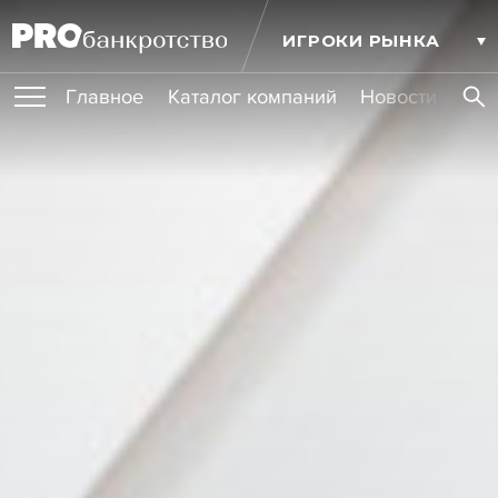
ИГРОКИ РЫНКА
Главное
Каталог компаний
Новости комп
ПУБЛИКАЦИИ
Публикации
МЕРОПРИЯТИЯ
Новости
Статьи
Эксперт PRO
Интервью
Крупные банкротства
Сюжеты
ОБУЧЕНИЯ
Мероприятия
Обучения
Онлайн-обучения
Книги
УСЛУГИ
Игроки рынка
Компании
Персоны
Кейсы
СЕРВИСЫ
Услуги
Услуги
РЕЙТИНГИ