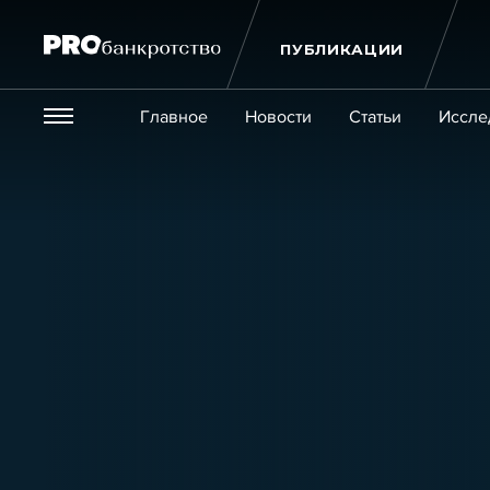
ПУБЛИКАЦИИ
Везде
Главное
Новости
Статьи
Иссле
Экономика и бизнес
Закон
Публикации
Новости
Статьи
Эксперт PRO
Интервью
Крупн
Мероприятия
Обучения
Онлайн-обучения
К
Игроки рынка
Компании
Персоны
Кейсы
Услуги
Услуги