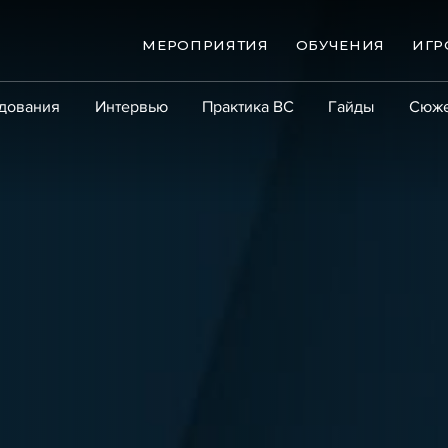
МЕРОПРИЯТИЯ
ОБУЧЕНИЯ
ИГР
дования
Интервью
Практика ВС
Гайды
Сюж
Практика
Сообщество
Эксперт PRO
Крупны
ые банкротства
Сюжеты
ниги