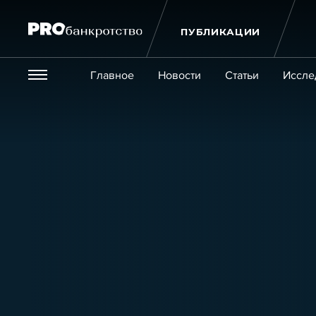
ПУБЛИКАЦИИ
Везде
Главное
Новости
Статьи
Иссле
Экономика и бизнес
Закон
Публикации
Новости
Статьи
Эксперт PRO
Интервью
Крупн
Мероприятия
Обучения
Онлайн-обучения
К
Игроки рынка
Компании
Персоны
Кейсы
Услуги
Услуги