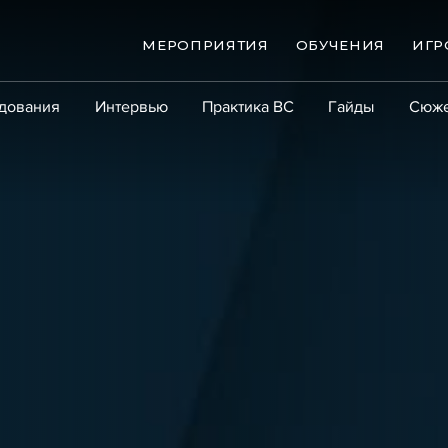
МЕРОПРИЯТИЯ
ОБУЧЕНИЯ
ИГР
дования
Интервью
Практика ВС
Гайды
Сюж
Практика
Сообщество
Эксперт PRO
Крупны
ые банкротства
Сюжеты
ниги