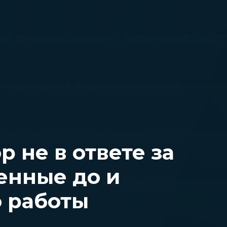
ор не в ответе за
енные до и
о работы