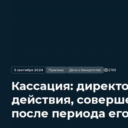
5 сентября 2024
Практика
Дела о банкротстве
2769
Кассация: ​​директ
действия, соверш
после периода ег