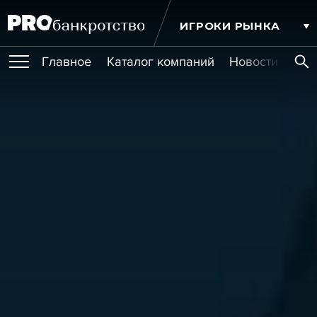
ИГРОКИ РЫНКА
Главное
Каталог компаний
Новости комп
ПУБЛИКАЦИИ
Публикации
МЕРОПРИЯТИЯ
Новости
Статьи
Эксперт PRO
Интервью
Крупные банкротства
Сюжеты
ОБУЧЕНИЯ
Мероприятия
Обучения
Онлайн-обучения
Книги
УСЛУГИ
Игроки рынка
Компании
Персоны
Кейсы
СЕРВИСЫ
Услуги
Услуги
РЕЙТИНГИ