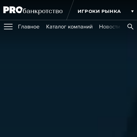
ИГРОКИ РЫНКА
Главное
Каталог компаний
Новости комп
ПУБЛИКАЦИИ
Публикации
МЕРОПРИЯТИЯ
Новости
Статьи
Эксперт PRO
Интервью
Крупные банкротства
Сюжеты
ОБУЧЕНИЯ
Мероприятия
Обучения
Онлайн-обучения
Книги
УСЛУГИ
Игроки рынка
Компании
Персоны
Кейсы
СЕРВИСЫ
Услуги
Услуги
РЕЙТИНГИ