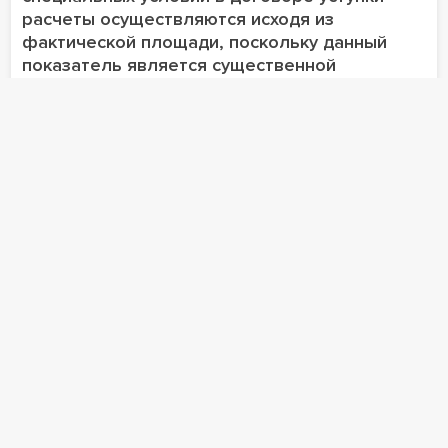
расчеты осуществляются исходя из
фактической площади, поскольку данный
показатель является существенной
характеристикой передаваемого права и
влияет на его стоимость. Соответственно,
отклонение фактической площади от
согласованной отражается на объеме
требования, переходящего к цессионарию, и
должно учитываться при определении
суммы, подлежащей возврату.
Мария Чакалиди
старший юрист
ВС: цессионарий может вернуть
переплату, если площадь по ДДУ
меньше заявленной
10 декабря
1077