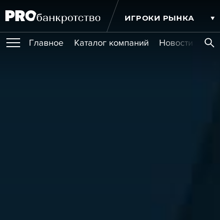
ИГРОКИ РЫНКА
Главное
Каталог компаний
Новости комп
ПУБЛИКАЦИИ
Публикации
МЕРОПРИЯТИЯ
Новости
Статьи
Эксперт PRO
Интервью
Крупные банкротства
Сюжеты
ОБУЧЕНИЯ
Мероприятия
Обучения
Онлайн-обучения
Книги
УСЛУГИ
Игроки рынка
Компании
Персоны
Кейсы
СЕРВИСЫ
Услуги
Услуги
РЕЙТИНГИ