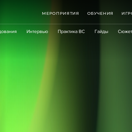
МЕРОПРИЯТИЯ
ОБУЧЕНИЯ
ИГР
дования
Интервью
Практика ВС
Гайды
Сюже
Практика
Сообщество
Эксперт PRO
Крупны
ые банкротства
Сюжеты
ниги