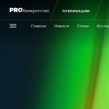
ПУБЛИКАЦИИ
Везде
Главное
Новости
Статьи
Иссле
Экономика и бизнес
Закон
Публикации
Новости
Статьи
Эксперт PRO
Интервью
Крупн
Мероприятия
Обучения
Онлайн-обучения
К
Игроки рынка
Компании
Персоны
Кейсы
Услуги
Услуги