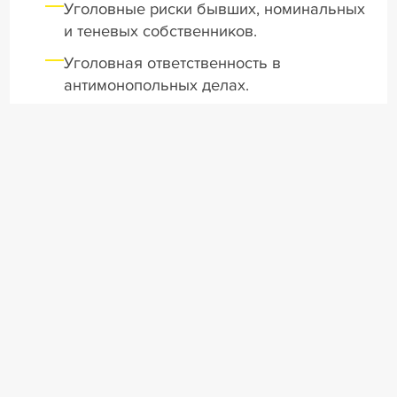
Уголовные риски бывших, номинальных
и теневых собственников.
Уголовная ответственность в
антимонопольных делах.
Методика проведения и применение
результатов корпоративных
расследований.
Уголовная ответственность в бизнес-
сфере сквозь призму судебной
практики.
Превентивная работа с уголовными
рисками: как построить систему и будет
ли она работать?
Практика применения и тонкости
квалификации по ст. 210 УК РФ.