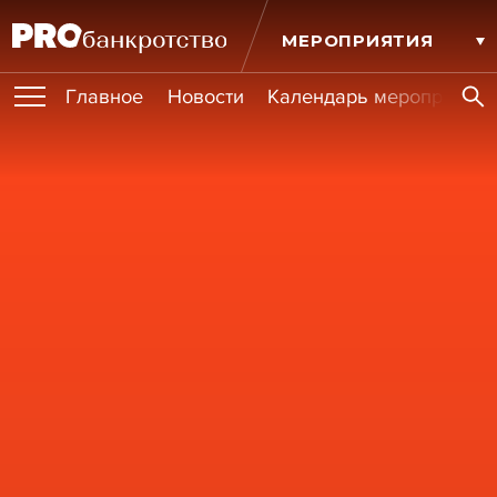
МЕРОПРИЯТИЯ
Главное
Новости
Календарь мероприятий
ПУБЛИКАЦИИ
Публикации
ОБУЧЕНИЯ
Новости
Статьи
Эксперт PRO
Интервью
Крупные банкротства
Сюжеты
ИГРОКИ РЫНКА
Мероприятия
Обучения
Онлайн-обучения
Книги
УСЛУГИ
Игроки рынка
Компании
Персоны
Кейсы
СЕРВИСЫ
Услуги
Услуги
РЕЙТИНГИ