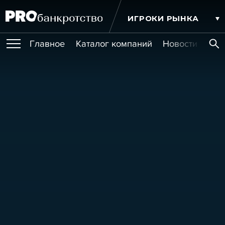
ИГРОКИ РЫНКА
Главное
Каталог компаний
Новости комп
ПУБЛИКАЦИИ
Публикации
МЕРОПРИЯТИЯ
Новости
Статьи
Эксперт PRO
Интервью
Крупные банкротства
Сюжеты
ОБУЧЕНИЯ
Мероприятия
Обучения
Онлайн-обучения
Книги
УСЛУГИ
Игроки рынка
Компании
Персоны
Кейсы
СЕРВИСЫ
Услуги
Услуги
РЕЙТИНГИ