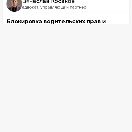
Вячеслав Косаков
адвокат, управляющий партнер
Блокировка водительских прав и
запрет выезда стимулируют
должников
31 июля
278
Предложение Центробанка пересмотреть
подход к резервированию - ни что иное, как
попытка выйти из порочного круга, когда
банки, опасаясь стопроцентных резервов,
голосуют против реструктуризации, а в итоге
теряют ещё больше на списании
безнадежных долгов. Сегодня, если заемщик
перестает платить, банк формирует резерв в
полном объёме, и это делает
реструктуризацию для него экономически
бессмысленной. Банки признают, что при