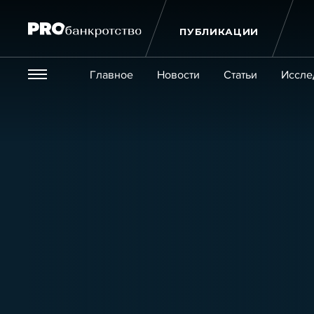
ПУБЛИКАЦИИ
Везде
Главное
Новости
Статьи
Иссле
Экономика и бизнес
Закон
Публикации
Новости
Статьи
Эксперт PRO
Интервью
Крупн
Мероприятия
Обучения
Онлайн-обучения
К
Игроки рынка
Компании
Персоны
Кейсы
Услуги
Услуги