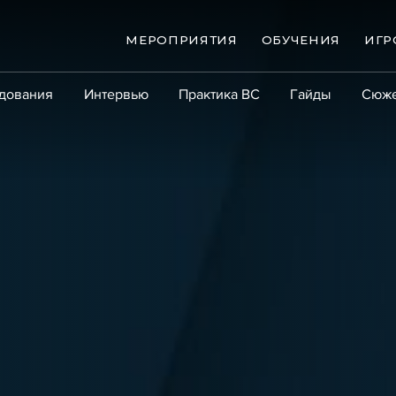
МЕРОПРИЯТИЯ
ОБУЧЕНИЯ
ИГР
дования
Интервью
Практика ВС
Гайды
Сюж
Практика
Сообщество
Эксперт PRO
Крупны
ые банкротства
Сюжеты
ниги