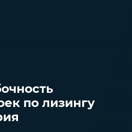
бочность
оек по лизингу
рия