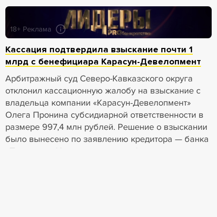
18+ Реклама
Кассация подтвердила взыскание почти 1
млрд с бенефициара Карасун-Девелопмент
Арбитражный суд Северо-Кавказского округа
отклонил кассационную жалобу на взыскание с
владельца компании «Карасун-Девелопмент»
Олега Пронина субсидиарной ответственности в
размере 997,4 млн рублей. Решение о взыскании
было вынесено по заявлению кредитора — банка
«Пересвет». Изначально он требовал взыскать
средства с Пронина и Екатерины Власовой,
являвшейся совладельцем «Карасун-
Девелопмент» до 2016 года. Деловая газета. ЮГ.
Период подозрительности может быть