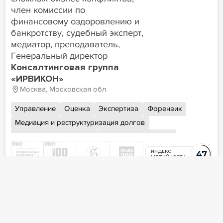
член комиссии по
финансовому оздоровлению и
банкротству, судебный эксперт,
медиатор, преподаватель,
Генеральный директор
Консалтинговая группа
«ИРВИКОН»
Москва, Московская обл
Управление
Оценка
Экспертиза
Форензик
Медиация и реструктуризация долгов
Финансовая аналитика
Реализация активов
Работа со стрессовыми активами
Инвентаризация
ИНДЕКС
47
МЕДИЙНОСТИ
Субсидиарная ответственность
Корпоративные конфликты
Слияния и поглощения (M&A)
Обучение
Мероприятие