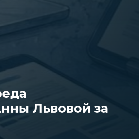
реда
нны Львовой за