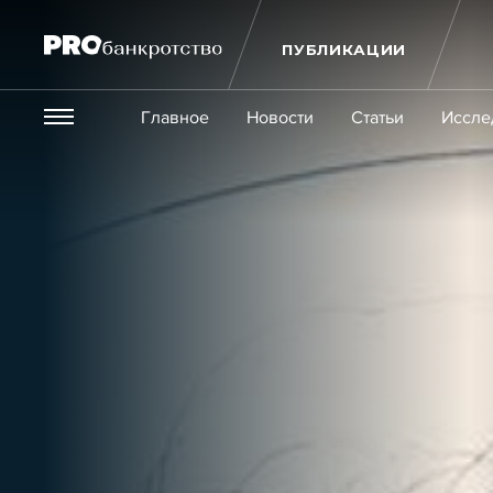
ПУБЛИКАЦИИ
Везде
Главное
Новости
Статьи
Иссле
Экономика и бизнес
Закон
Публикации
Новости
Статьи
Эксперт PRO
Интервью
Крупн
Мероприятия
Обучения
Онлайн-обучения
К
Игроки рынка
Компании
Персоны
Кейсы
Услуги
Услуги