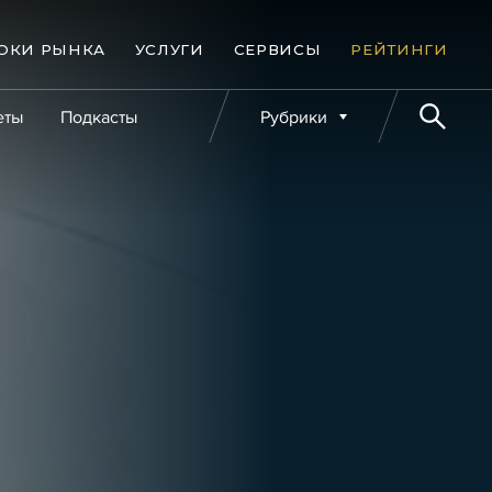
ОКИ РЫНКА
УСЛУГИ
СЕРВИСЫ
РЕЙТИНГИ
еты
Подкасты
Рубрики
е банкротства
Публикации