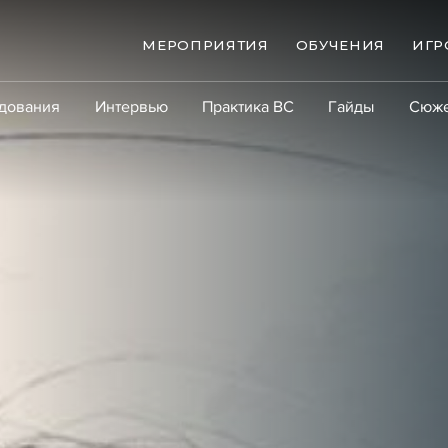
МЕРОПРИЯТИЯ
ОБУЧЕНИЯ
ИГР
дования
Интервью
Практика ВС
Гайды
Сюж
Практика
Сообщество
Эксперт PRO
Крупны
ые банкротства
Сюжеты
ниги