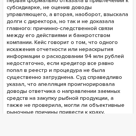
первая формально отказала в привлечении к
субсидиарке, не оценив доводы
управляющего, а вторая, наоборот, взыскала
долги с директора, но так и не доказала
главного: причинно-следственной связи
между его действиями и банкротством
компании. Кейс говорит о том, что одного
искажения отчетности или нераскрытия
информации о расходовании 94 млн рублей
недостаточно, если кредитор все равно
попал в реестр и процедура не была
существенно затруднена. Суд справедливо
указал, что апелляция проигнорировала
доводы ответчика о направлении заемных
средств на закупку рыбной продукции, а
также не проверила, могли ли объективные
рыночные причины привести к краху.
Антон Свистунов
арбитражный управляющий, директор