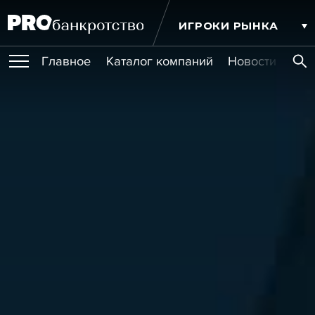
ИГРОКИ РЫНКА
Главное
Каталог компаний
Новости комп
ПУБЛИКАЦИИ
Публикации
МЕРОПРИЯТИЯ
Новости
Статьи
Эксперт PRO
Интервью
Крупные банкротства
Сюжеты
ОБУЧЕНИЯ
Мероприятия
Обучения
Онлайн-обучения
Книги
УСЛУГИ
Игроки рынка
Компании
Персоны
Кейсы
СЕРВИСЫ
Услуги
Услуги
РЕЙТИНГИ