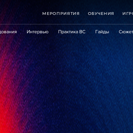
МЕРОПРИЯТИЯ
ОБУЧЕНИЯ
ИГР
дования
Интервью
Практика ВС
Гайды
Сюже
Практика
Сообщество
Эксперт PRO
Крупны
ые банкротства
Сюжеты
ниги