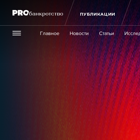
ПУБЛИКАЦИИ
Везде
Главное
Новости
Статьи
Иссле
Экономика и бизнес
Закон
Публикации
Новости
Статьи
Эксперт PRO
Интервью
Крупн
Мероприятия
Обучения
Онлайн-обучения
К
Игроки рынка
Компании
Персоны
Кейсы
Услуги
Услуги