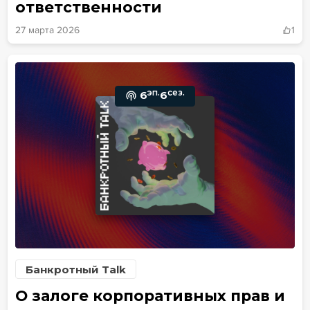
ответственности
27 марта 2026
1
эп.
сез.
6
6
Банкротный Talk
О залоге корпоративных прав и