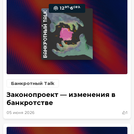
эп.
сез.
12
6
Банкротный Talk
Законопроект — изменения в
банкротстве
05 июня 2026
1