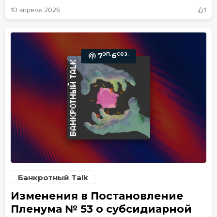
10 апреля 2026
1
эп.
сез.
7
6
Банкротный Talk
Изменения в Постановление
Пленума № 53 о субсидиарной