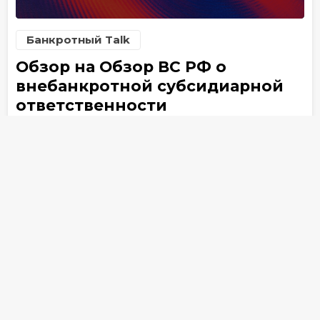
Банкротный Talk
Обзор на Обзор ВС РФ о
внебанкротной субсидиарной
ответственности
26 декабря 2025
5
Банкротство
Применить фильтры
Субсидиарная ответственность
Верховный Суд
эп.
сез.
12
5
Арбитражный управляющий
Оспаривание сделок
Аффилированные лица
Проблемные активы
Банкротство физлиц