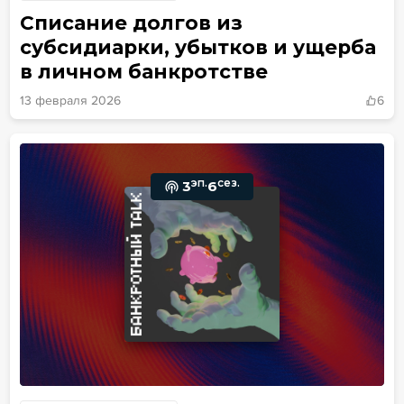
Списание долгов из
субсидиарки, убытков и ущерба
в личном банкротстве
13 февраля 2026
6
эп.
сез.
3
6