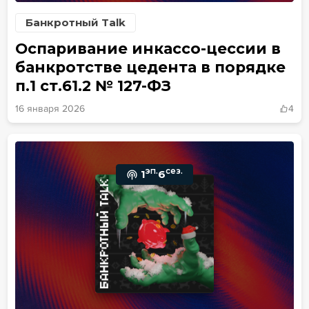
Банкротный Talk
Оспаривание инкассо-цессии в
банкротстве цедента в порядке
п.1 ст.61.2 № 127-ФЗ
16 января 2026
4
эп.
сез.
1
6