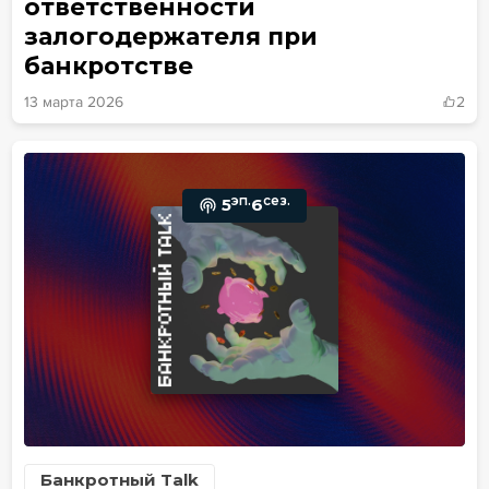
ответственности
залогодержателя при
банкротстве
13 марта 2026
2
эп.
сез.
5
6
Банкротный Talk