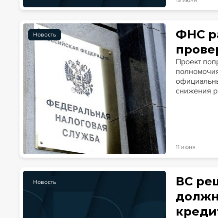
19 июня
ФНС р
Новость
прове
Проект поп
полномочия
официальны
снижения р
11 июня
ВС ре
Новость
должн
креди