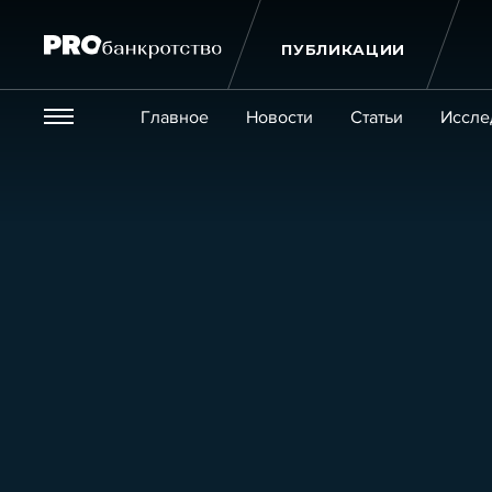
ПУБЛИКАЦИИ
Везде
Главное
Новости
Статьи
Иссле
Экономика и бизнес
Закон
Публикации
Новости
Статьи
Эксперт PRO
Интервью
Крупн
Мероприятия
Обучения
Онлайн-обучения
К
Игроки рынка
Компании
Персоны
Кейсы
Услуги
Услуги