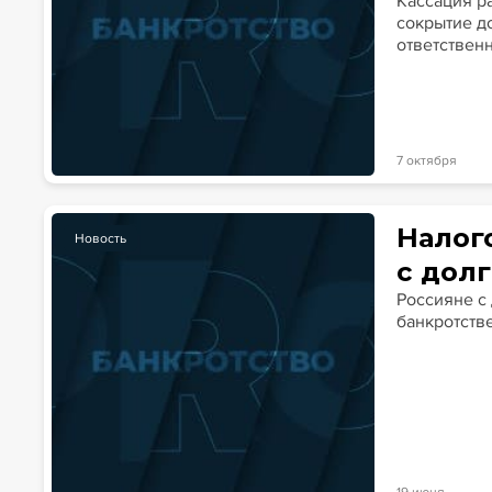
Кассация р
сокрытие д
ответствен
7 октября
Налог
Новость
с дол
Россияне с
банкротств