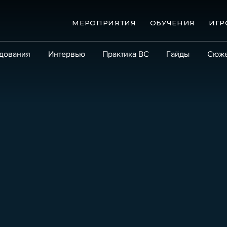
МЕРОПРИЯТИЯ
ОБУЧЕНИЯ
ИГР
дования
Интервью
Практика ВС
Гайды
Сюж
Практика
Сообщество
Эксперт PRO
Крупны
ые банкротства
Сюжеты
ниги