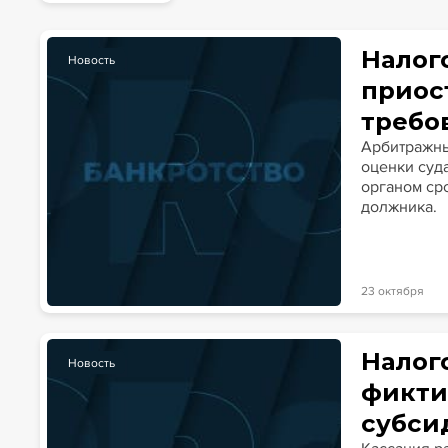
Новости
Статьи
Эксперт PRO
Интервью
Налог
Новость
приос
требо
Арбитражны
оценки суд
органом ср
должника.
23 октября
Налог
Новость
фикти
субси