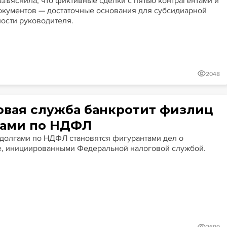
азъяснила, что фиктивные сделки с пятью контрагентами и
окументов — достаточные основания для субсидиарной
ности руководителя.
2048
овая служба банкротит физлиц
гами по НДФЛ
 долгами по НДФЛ становятся фигурантами дел о
е, инициированными Федеральной налоговой службой.