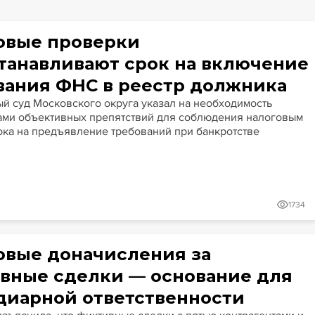
Гайды
Крупные банкротства
Сюжеты
овые проверки
танавливают срок на включение
вания ФНС в реестр должника
й суд Московского округа указал на необходимость
ами объективных препятствий для соблюдения налоговым
ока на предъявление требований при банкротстве
1734
овые доначисления за
вные сделки — основание для
диарной ответственности