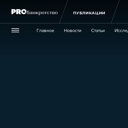
ПУБЛИКАЦИИ
Везде
Главное
Новости
Статьи
Иссле
Экономика и бизнес
Закон
Публикации
Новости
Статьи
Эксперт PRO
Интервью
Крупн
Мероприятия
Обучения
Онлайн-обучения
К
Игроки рынка
Компании
Персоны
Кейсы
Услуги
Услуги