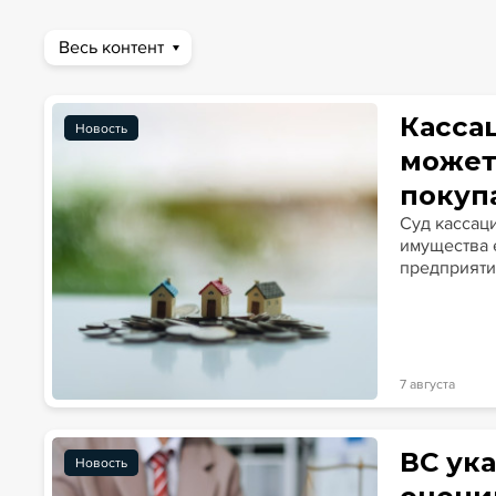
Весь контент
Новости
Статьи
Эксперт PRO
Интервью
Касса
Новость
может
покуп
Суд кассац
имущества 
предприятия
7 августа
ВС ук
Новость