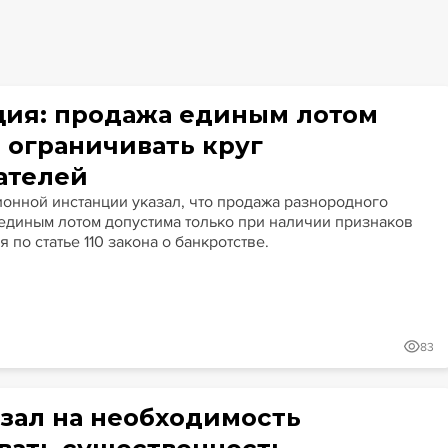
Гайды
Крупные банкротства
Сюжеты
ция: продажа единым лотом
 ограничивать круг
ателей
ионной инстанции указал, что продажа разнородного
единым лотом допустима только при наличии признаков
 по статье 110 закона о банкротстве.
83
азал на необходимость