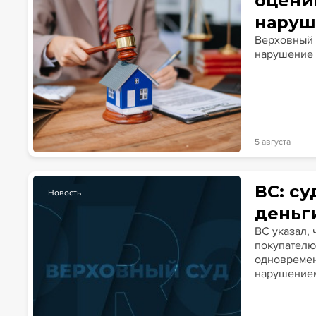
оцени
наруш
Верховный 
нарушение 
5 августа
ВС: с
Новость
деньг
ВС указал,
покупателю 
одновремен
нарушением