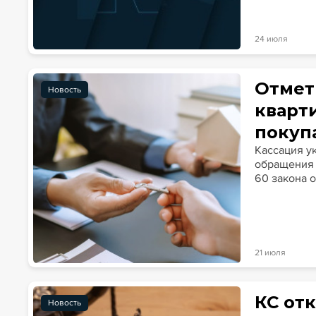
24 июля
Отмет
Новость
кварт
покуп
Кассация у
обращения 
60 закона о
21 июля
КС от
Новость