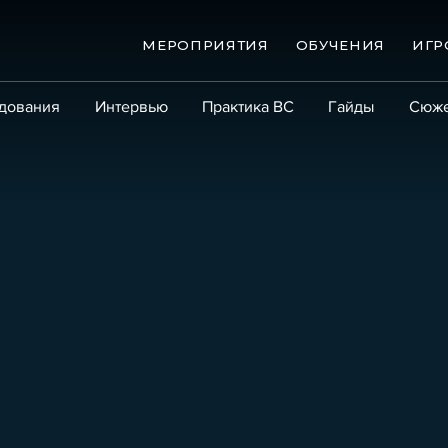
МЕРОПРИЯТИЯ
ОБУЧЕНИЯ
ИГР
дования
Интервью
Практика ВС
Гайды
Сюж
Практика
Сообщество
Эксперт PRO
Крупны
ые банкротства
Сюжеты
ниги