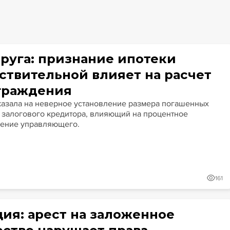
Гайды
Крупные банкротства
Сюжеты
круга: признание ипотеки
ствительной влияет на расчет
граждения
казала на неверное установление размера погашенных
 залогового кредитора, влияющий на процентное
ение управляющего.
161
ция: арест на заложенное