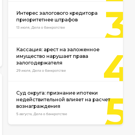
3
Интерес залогового кредитора
приоритетнее штрафов
13 июля, Дела о банкротстве
4
Кассация: арест на заложенное
имущество нарушает права
залогодержателя
29 июля, Дела о банкротстве
5
Суд округа: признание ипотеки
недействительной влияет на расчет
вознаграждения
5 августа, Дела о банкротстве