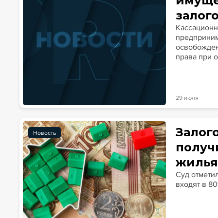
имуще
залог
Кассационн
предприним
освобожден
права при о
29 июля
Залог
Новость
получ
жиль
Суд отмети
входят в 8