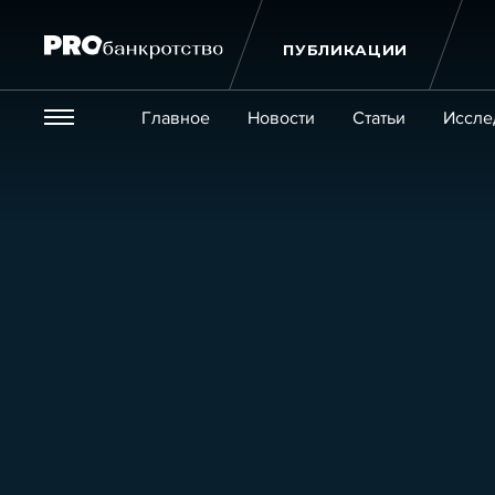
ПУБЛИКАЦИИ
Везде
Главное
Новости
Статьи
Иссле
Экономика и бизнес
Закон
Публикации
Новости
Статьи
Эксперт PRO
Интервью
Крупн
Мероприятия
Обучения
Онлайн-обучения
К
Игроки рынка
Компании
Персоны
Кейсы
Услуги
Услуги