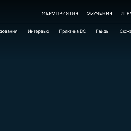
МЕРОПРИЯТИЯ
ОБУЧЕНИЯ
ИГР
дования
Интервью
Практика ВС
Гайды
Сюж
Практика
Сообщество
Эксперт PRO
Крупны
ые банкротства
Сюжеты
ниги