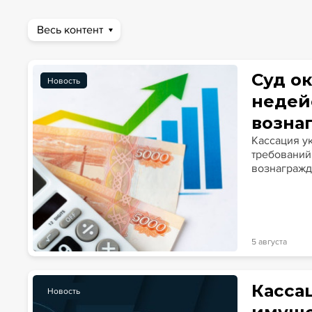
Весь контент
Новости
Статьи
Эксперт PRO
Интервью
Суд о
Новость
недей
возна
Кассация у
требований
вознагражд
5 августа
Касса
Новость