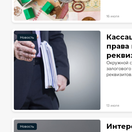
16 июля
Касса
Новость
права
рекви
Окружной с
залогового
реквизитов
13 июля
Интер
Новость