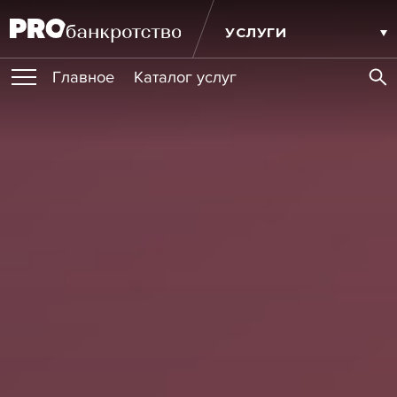
УСЛУГИ
Главное
Каталог услуг
ПУБЛИКАЦИИ
Публикации
МЕРОПРИЯТИЯ
Новости
Статьи
Эксперт PRO
Интервью
Крупные банкротства
Сюжеты
ОБУЧЕНИЯ
Мероприятия
Обучения
Онлайн-обучения
Книги
ИГРОКИ РЫНКА
Игроки рынка
Компании
Персоны
Кейсы
СЕРВИСЫ
Услуги
Услуги
РЕЙТИНГИ