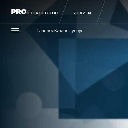
УСЛУГИ
Везде
Главное
Каталог услуг
Публикации
Новости
Статьи
Эксперт PRO
Интервью
Крупн
Мероприятия
Обучения
Онлайн-обучения
К
Игроки рынка
Компании
Персоны
Кейсы
Услуги
Услуги