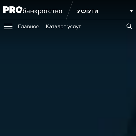
УСЛУГИ
Главное
Каталог услуг
ПУБЛИКАЦИИ
Публикации
МЕРОПРИЯТИЯ
Новости
Статьи
Эксперт PRO
Интервью
Крупные банкротства
Сюжеты
ОБУЧЕНИЯ
Мероприятия
Обучения
Онлайн-обучения
Книги
ИГРОКИ РЫНКА
Игроки рынка
Компании
Персоны
Кейсы
СЕРВИСЫ
Услуги
Услуги
РЕЙТИНГИ