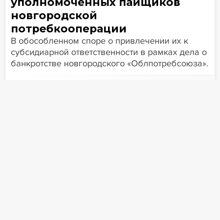
уполномоченных пайщиков
новгородской
потребкооперации
В обособленном споре о привлечении их к
субсидиарной ответственности в рамках дела о
банкротстве новгородского «Облпотребсоюза».
Собрание
&
уполномоченных
пайщиков
VS
«Облпотребсоюз»