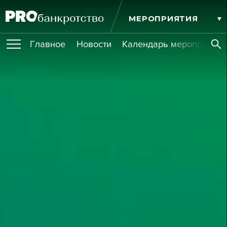
МЕРОПРИЯТИЯ
Главное
Новости
Календарь мероприятий
ПУБЛИКАЦИИ
Публикации
ОБУЧЕНИЯ
Новости
Статьи
Эксперт PRO
Интервью
Крупные банкротства
Сюжеты
ИГРОКИ РЫНКА
Мероприятия
Обучения
Онлайн-обучения
Книги
УСЛУГИ
Игроки рынка
Компании
Персоны
Кейсы
СЕРВИСЫ
Услуги
Услуги
РЕЙТИНГИ