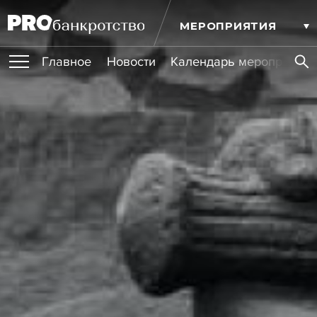
МЕРОПРИЯТИЯ
Главное
Новости
Календарь мероприятий
ПУБЛИКАЦИИ
Публикации
ОБУЧЕНИЯ
Новости
Статьи
Эксперт PRO
Интервью
Крупные банкротства
Сюжеты
ИГРОКИ РЫНКА
Мероприятия
Обучения
Онлайн-обучения
Книги
УСЛУГИ
Игроки рынка
Компании
Персоны
Кейсы
СЕРВИСЫ
Услуги
Услуги
РЕЙТИНГИ