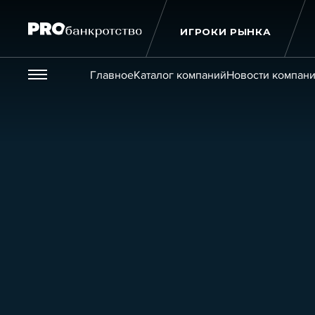
ИГРОКИ РЫНКА
Везде
Главное
Каталог компаний
Новости компан
Публикации
Новости
Статьи
Эксперт PRO
Интервью
Крупн
Мероприятия
Обучения
Онлайн-обучения
К
Игроки рынка
Компании
Персоны
Кейсы
Услуги
Услуги