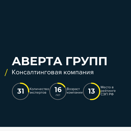
АВЕРТА ГРУПП
Консалтинговая компания
Место в
16
Количество
Возраст
31
13
рейтинге
экспертов
компании
СЭП РФ
лет