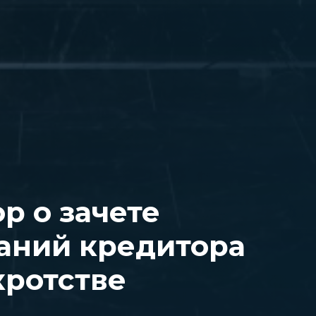
р о зачете
аний кредитора
кротстве