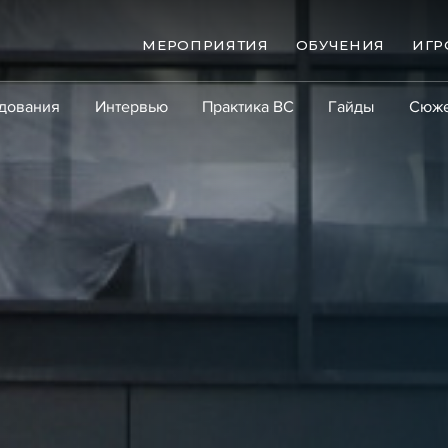
МЕРОПРИЯТИЯ
ОБУЧЕНИЯ
ИГР
дования
Интервью
Практика ВС
Гайды
Сюж
Практика
Сообщество
Эксперт PRO
Крупны
ые банкротства
Сюжеты
ниги