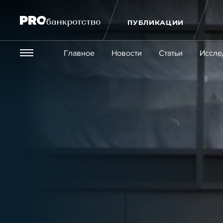
ПУБЛИКАЦИИ
Везде
Главное
Новости
Статьи
Иссле
Экономика и бизнес
Закон
Публикации
Новости
Статьи
Эксперт PRO
Интервью
Крупн
Мероприятия
Обучения
Онлайн-обучения
К
Игроки рынка
Компании
Персоны
Кейсы
Услуги
Услуги