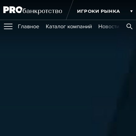
ИГРОКИ РЫНКА
Главное
Каталог компаний
Новости комп
ПУБЛИКАЦИИ
Публикации
МЕРОПРИЯТИЯ
Новости
Статьи
Эксперт PRO
Интервью
Крупные банкротства
Сюжеты
ОБУЧЕНИЯ
Мероприятия
Обучения
Онлайн-обучения
Книги
УСЛУГИ
Игроки рынка
Компании
Персоны
Кейсы
СЕРВИСЫ
Услуги
Услуги
РЕЙТИНГИ