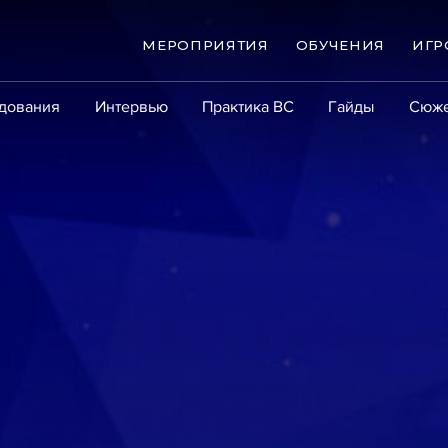
МЕРОПРИЯТИЯ
ОБУЧЕНИЯ
ИГР
дования
Интервью
Практика ВС
Гайды
Сюж
Практика
Сообщество
Эксперт PRO
Крупны
ые банкротства
Сюжеты
ниги