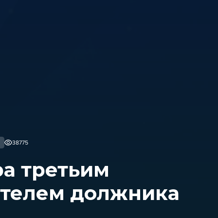
38775
а третьим
ителем должника