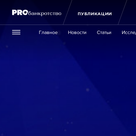
ПУБЛИКАЦИИ
Везде
Главное
Новости
Статьи
Иссле
Экономика и бизнес
Закон
Публикации
Новости
Статьи
Эксперт PRO
Интервью
Крупн
Мероприятия
Обучения
Онлайн-обучения
К
Игроки рынка
Компании
Персоны
Кейсы
Услуги
Услуги