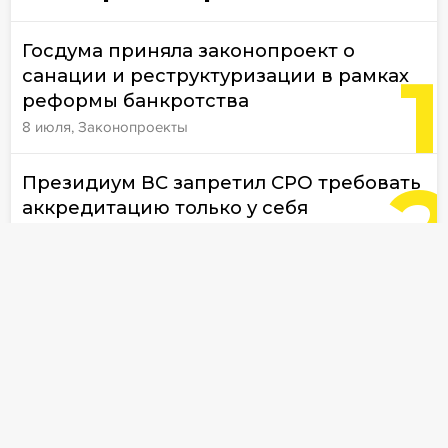
Госдума приняла законопроект о
1
санации и реструктуризации в рамках
реформы банкротства
8 июля, Законопроекты
Президиум ВС запретил СРО требовать
аккредитацию только у себя
8 июля, Верховный суд
ВС включил в Обзор судебной практики
№ 2/2026 три важные банкротные
позиции
10 июля, Верховный суд
Финансовый управляющий вправе
запрашивать сведения за рубежом без